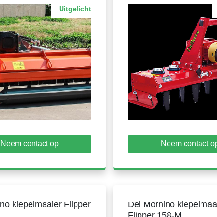
Uitgelicht
Neem contact op
Neem contact o
no klepelmaaier Flipper
Del Mornino klepelmaa
Flipper 158-M