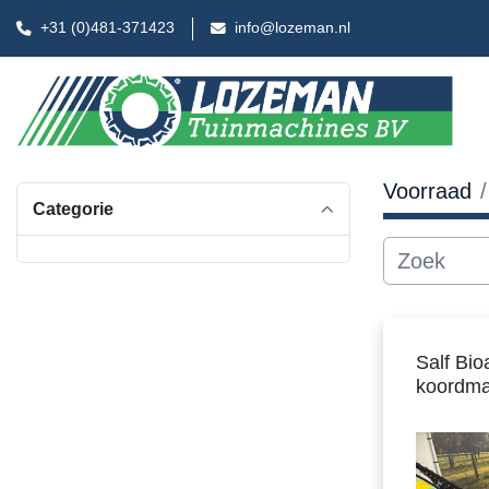
+31 (0)481-371423
info@lozeman.nl
Voorraad
Categorie
Salf Bio
koordma
Single