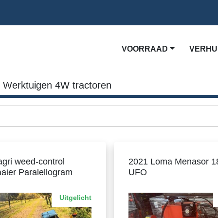
VOORRAAD
VERH
Werktuigen 4W tractoren
agri weed-control
2021 Loma Menasor 
aier Paralellogram
UFO
Uitgelicht