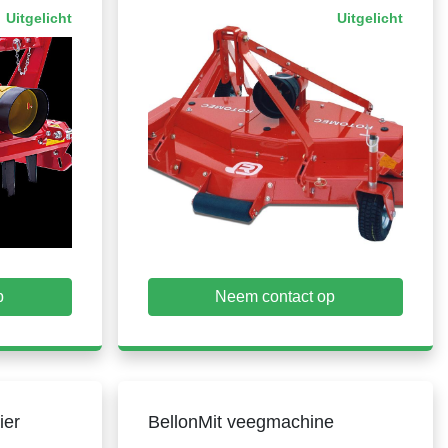
Uitgelicht
Uitgelicht
p
Neem contact op
ier
BellonMit veegmachine