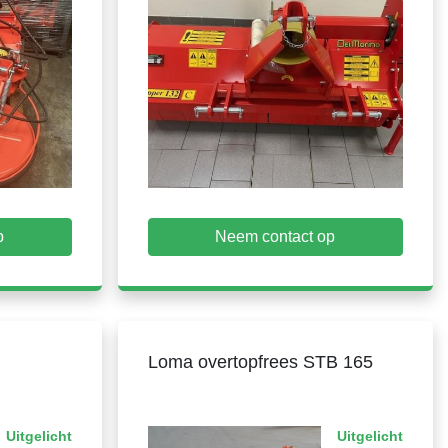
p
Neem contact op
5
Loma overtopfrees STB 165
Uitgelicht
Uitgelicht