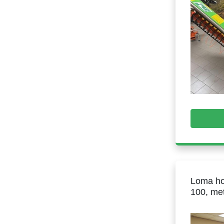
Loma ho
100, me