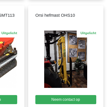
 SMT113
Orsi hefmast OHS10
Uitgelicht
Uitgelicht
p
Neem contact op