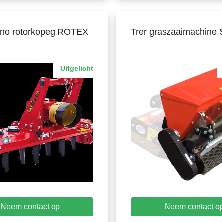
ino rotorkopeg ROTEX
Trer graszaaimachine
Uitgelicht
Neem contact op
Neem contact o