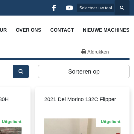
Selecteer uw taal
Zoek
facebook
youtube
UUR
OVER ONS
CONTACT
NIEUWE MACHINES
Afdrukken
Sorteren op
180H
2021 Del Morino 132C Flipper
Uitgelicht
Uitgelicht