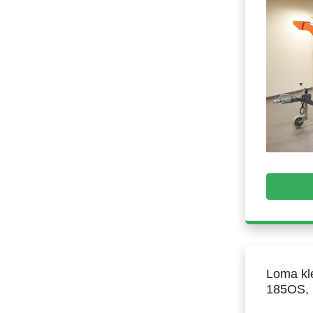
Loma kl
185OS, 