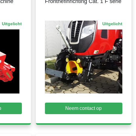
achine
Fronthefinrichting Cat. 1 F serie
Uitgelicht
Uitgelicht
p
Neem contact op