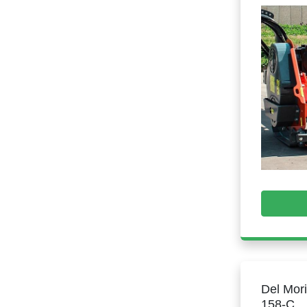
Del Mori
158-C