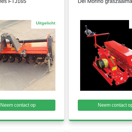
ees FTJ165
Del Morino graszaaim
Uitgelicht
Neem contact op
Neem contact o