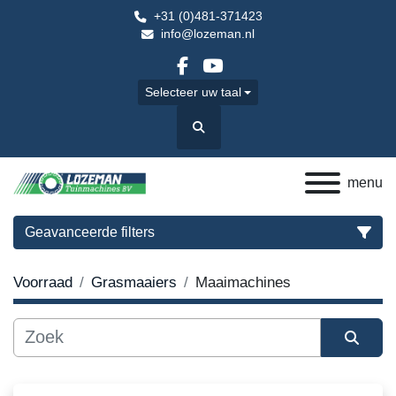
+31 (0)481-371423
info@lozeman.nl
facebook
youtube
Selecteer uw taal
Zoek
menu
Geavanceerde filters
Voorraad
Grasmaaiers
Maaimachines
Categorie
Sorteren op