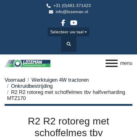
+31 (0)481-371423
info@lozeman.nl
facebook
youtube
Selecteer uw taal
Zoek
menu
Voorraad
Werktuigen 4W tractoren
Onkruidbestrijding
R2 R2 rotoreg met schoffelmes tbv halfverharding
MTZ170
R2 R2 rotoreg met
schoffelmes tbv