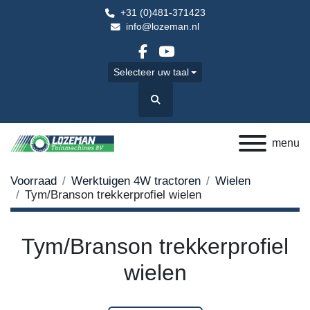
+31 (0)481-371423
info@lozeman.nl
facebook
youtube
Selecteer uw taal
Zoek
menu
Voorraad
Werktuigen 4W tractoren
Wielen
Tym/Branson trekkerprofiel wielen
Tym/Branson trekkerprofiel
wielen