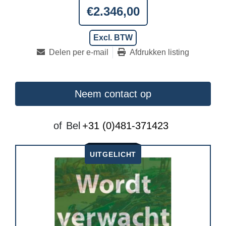
€2.346,00
Excl. BTW
Delen per e-mail
Afdrukken listing
Neem contact op
of
Bel
+31 (0)481-371423
UITGELICHT