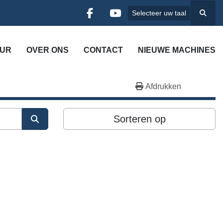
Selecteer uw taal
Zoek
facebook
youtube
UUR
OVER ONS
CONTACT
NIEUWE MACHINES
Afdrukken
Sorteren op