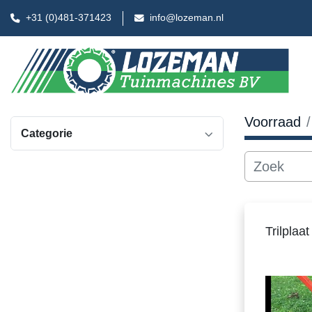
+31 (0)481-371423
info@lozeman.nl
Voorraad
Categorie
Trilplaa