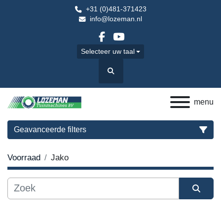
+31 (0)481-371423
info@lozeman.nl
facebook
youtube
Selecteer uw taal
Zoek
menu
Geavanceerde filters
Voorraad
Jako
Categorie
Sorteren op