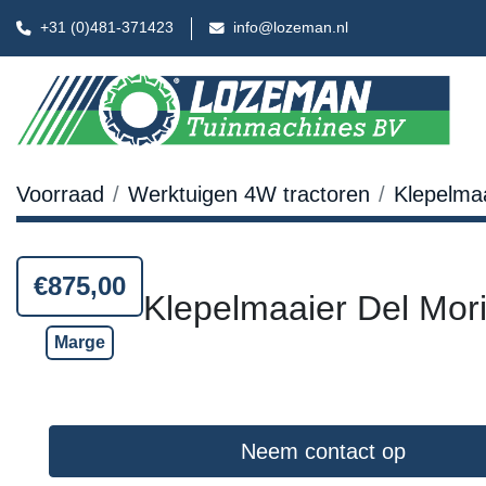
+31 (0)481-371423
info@lozeman.nl
Voorraad
Werktuigen 4W tractoren
Klepelma
€875,00
Klepelmaaier Del Mor
Marge
Neem contact op