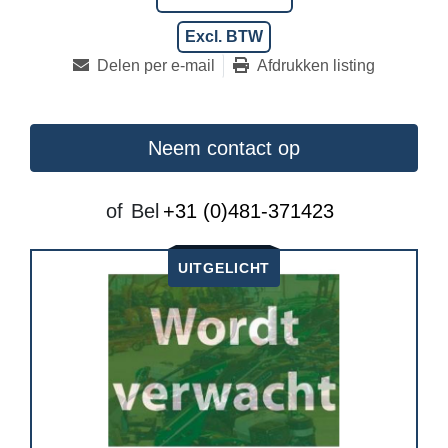
Excl. BTW
Delen per e-mail
Afdrukken listing
Neem contact op
of
Bel
+31 (0)481-371423
UITGELICHT