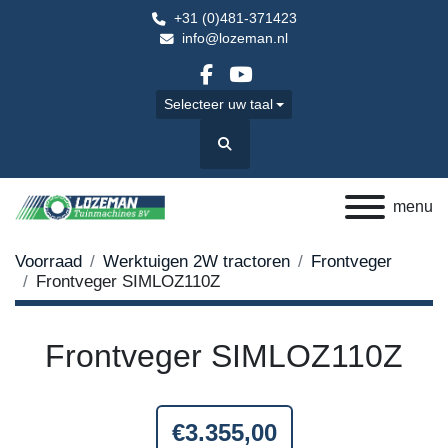
+31 (0)481-371423
info@lozeman.nl
facebook
youtube
Selecteer uw taal
Zoek
menu
Voorraad
Werktuigen 2W tractoren
Frontveger
Frontveger SIMLOZ110Z
Frontveger SIMLOZ110Z
€3.355,00