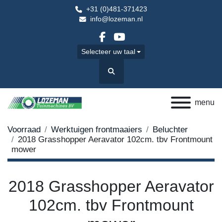
+31 (0)481-371423
info@lozeman.nl
facebook
youtube
Selecteer uw taal
Zoek
menu
Voorraad
Werktuigen frontmaaiers
Beluchter
2018 Grasshopper Aeravator 102cm. tbv Frontmount
mower
2018 Grasshopper Aeravator
102cm. tbv Frontmount