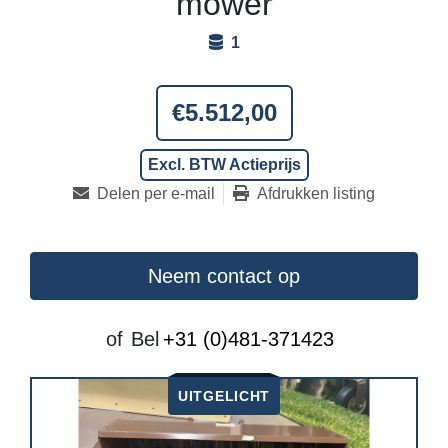
mower
1
€5.512,00
Excl. BTW Actieprijs
Delen per e-mail
Afdrukken listing
Neem contact op
of
Bel
+31 (0)481-371423
UITGELICHT