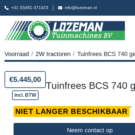
+31 (0)481-371423
info@lozeman.nl
Voorraad
2W tractoren
Tuinfrees BCS 740 ge
€5.445,00
Tuinfrees BCS 740 g
Incl. BTW
NIET LANGER BESCHIKBAAR
Neem contact op