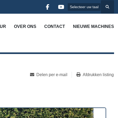
Selecteer uw taal
Zoek
facebook
youtube
UUR
OVER ONS
CONTACT
NIEUWE MACHINES
Delen per e-mail
Afdrukken listing