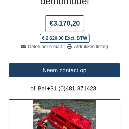
demomodel
€3.170,20
€ 2.620,00 Excl. BTW
Delen per e-mail
Afdrukken listing
Neem contact op
of
Bel
+31 (0)481-371423